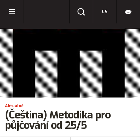
CS
Aktuálně
(Čeština) Metodika pro
půjčování od 25/5