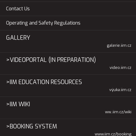
Contact Us
Operating and Safety Regulations
GALLERY
galerie.iim.cz
>VIDEOPORTAL (IN PREPARATION)
video.iim.cz
>IIM EDUCATION RESOURCES
výuka.iim.cz
>IIM WIKI
ww..iim.cz/wiki
>BOOKING SYSTEM
www.iim.cz/booking