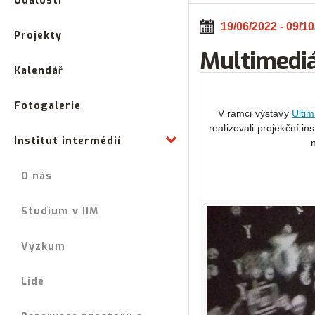
Události
19/06/2022 - 09/1
Projekty
Multimediál
Kalendář
Fotogalerie
V rámci výstavy
Ulti
realizovali projekční i
Institut intermédií
O nás
Studium v IIM
Výzkum
Lidé