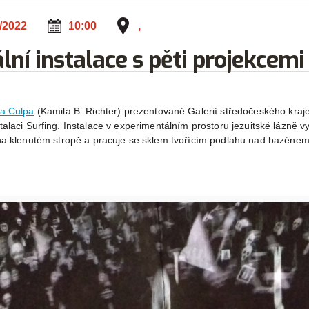
0/2022
10:00
,
ní instalace s pěti projekcemi
ma Culpa
(Kamila B. Richter) prezentované Galerií středočeského kraj
nstalaci Surfing. Instalace v experimentálním prostoru jezuitské lázně 
na klenutém stropě a pracuje se sklem tvořícím podlahu nad bazénem