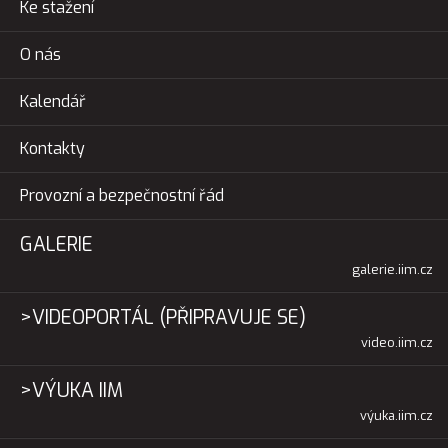
Ke stažení
O nás
Kalendář
Kontakty
Provozní a bezpečnostní řád
GALERIE
galerie.iim.cz
>VIDEOPORTÁL (PŘIPRAVUJE SE)
video.iim.cz
>VÝUKA IIM
výuka.iim.cz