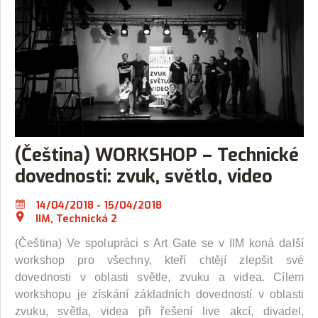
(Čeština) WORKSHOP – Technické
dovednosti: zvuk, světlo, video
14/04/2018 - 15/04/2018
IIM, Technická 2
(Čeština) Ve spolupráci s Art Gate se v IIM koná další
workshop pro všechny, kteří chtějí zlepšit své
dovednosti v oblasti světle, zvuku a videa. Cílem
workshopu je získání základních dovedností v oblasti
zvuku, světla, videa při řešení live akcí, divadel,