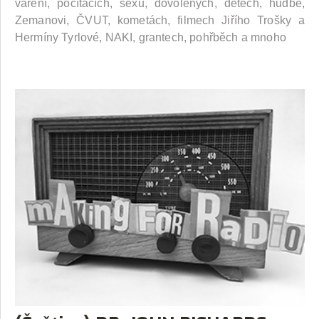
vaření, počítačích, sexu, dovolených, dětech, hudbě,
Zemanovi, ČVUT, kometách, filmech Jiřího Trošky a
Hermíny Tyrlové, NAKI, grantech, pohřběch a mnoho