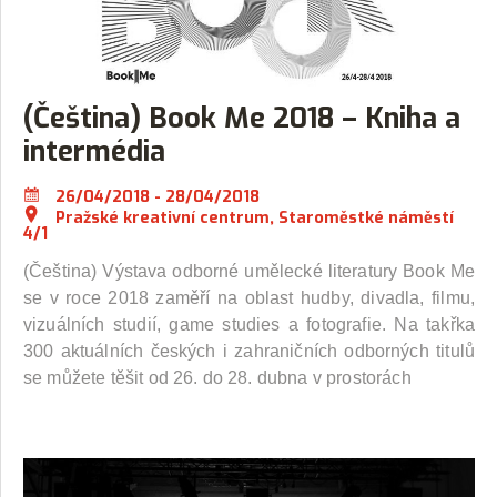
(Čeština) Book Me 2018 – Kniha a
intermédia
26/04/2018 - 28/04/2018
Pražské kreativní centrum, Staroměstké náměstí
4/1
(Čeština) Výstava odborné umělecké literatury Book Me
se v roce 2018 zaměří na oblast hudby, divadla, filmu,
vizuálních studií, game studies a fotografie. Na takřka
300 aktuálních českých i zahraničních odborných titulů
se můžete těšit od 26. do 28. dubna v prostorách