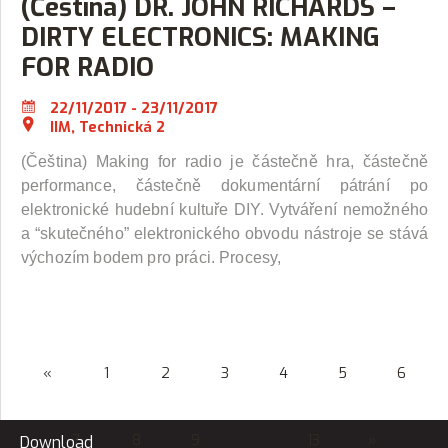
(Čeština) DR. JOHN RICHARDS –
DIRTY ELECTRONICS: MAKING
FOR RADIO
22/11/2017 - 23/11/2017
IIM, Technická 2
(Čeština) Making for radio je částečně hra, částečně
performance, částečně dokumentární pátrání po
elektronické hudební kultuře DIY. Vytváření nemožného
a “skutečného” elektronického obvodu nástroje se stává
výchozím bodem pro práci. Procesy,
«
1
2
3
4
5
6
7
8
9
…
13
»
Download