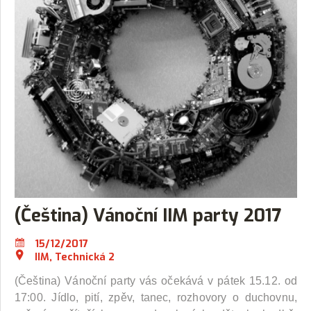
(Čeština) Vánoční IIM party 2017
15/12/2017
IIM, Technická 2
(Čeština) Vánoční party vás očekává v pátek 15.12. od
17:00. Jídlo, pití, zpěv, tanec, rozhovory o duchovnu,