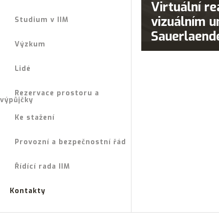
Virtuální re
vizuálním u
Studium v IIM
Sauerlaend
Výzkum
Lidé
Rezervace prostoru a
výpůjčky
Ke stažení
Provozní a bezpečnostní řád
Řídící rada IIM
Kontakty