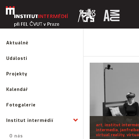
Aktuálně
Události
Projekty
Kalendář
Fotogalerie
Institut intermédií
,
art
institut interméd
,
intermedia
janfreibe
,
virtual reality
virtuá
O nás