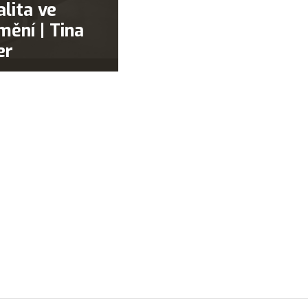
alita ve
mění | Tina
er