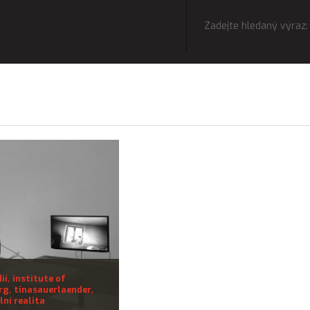
,
ií
institute of
,
,
rg
tinasauerlaender
lní realita