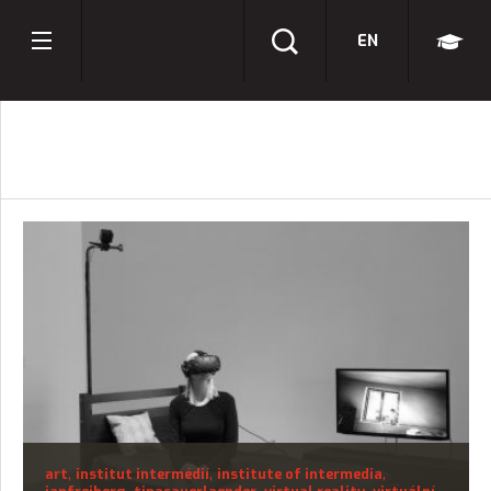
EN
,
,
,
art
institut intermédií
institute of intermedia
,
,
,