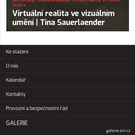
janfreiberg
tinasauerlaender
virtual reality
virtuální
realita
Virtuální realita ve vizuálním
umění | Tina Sauerlaender
Ke stažení
O nás
Kalendář
Kontakty
Provozní a bezpečnostní řád
GALERIE
galerie.iim.cz