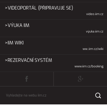
>VIDEOPORTÁL (PŘIPRAVUJE SE)
video.iim.cz
>VÝUKA IIM
výuka.iim.cz
>IIM WIKI
ww..iim.cz/wiki
>REZERVAČNÍ SYSTÉM
www.iim.cz/booking